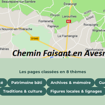
ois
uriosités, souvenirs et attraits gastronomiques
té
Patrimoine bâti
Archives & mémoire
Gue
Traditions & culture
Figures locales & lignages