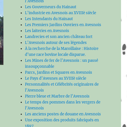
l’Avesnois
Les Gouverneurs du Hainaut
L’industrie en Avesnois au XVIIIè siècle
Les Intendants du Hainaut
Les Premiers Jardins Ouvriers en Avesnois
Les laiteries en Avesnois
Landrecies et son ancien château fort
L’Avesnois autour de ses légendes
À la recherche de la Maroillaise : Histoire
d’une race bovine locale disparue.
Les Mines de fer de l’Avesnois : un passé
insoupçonnable
Parcs, Jardins et Squares en Avesnois
Le Pays d’Avesnes au XVIIIè siècle
Personnalités et Célébrités originaires de
l’Avesnois
Pierre bleue et Marbre de l’Avesnois
Le temps des pommes dans les vergers de
l’Avesnois
Les anciens postes de douane en Avesnois
Une exposition des produits fabriqués en
1897