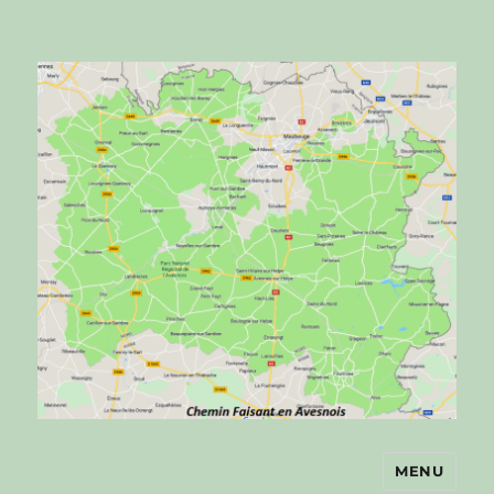
MENU
Chemin faisant en Avesnois