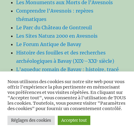
Les Monuments aux Morts de l’Avesnois
Comprendre l’Avesnois : repères
thématiques
Le Parc du Château de Gontreuil
Les Sites Natura 2000 en Avesnois
Le Forum Antique de Bavay
Histoire des fouilles et des recherches
archéologiques à Bavay (XIXᵉ–XXIᵉ siècle)
L’aqueduc romain de Bavay : histoire, tracé
et recherches archéologiques
Nous utilisons des cookies sur notre site web pour vous
L’Avesnois face à la guerre de 1870 :
offrir l'expérience la plus pertinente en mémorisant
vos préférences et vos visites répétées. En cliquant sur
occupation et destins brisés
"Accepter tout", vous consentez à l'utilisation de TOUS
1914‑1918 dans un Avesnois meurtri
les cookies. Toutefois, vous pouvez visiter "Paramètres
des cookies" pour fournir un consentement contrôlé.
Oui… c’était ça Vallourec
La verrerie du Sambreton à Landrecies :
Réglages des cookies
Accepter tout
histoire de plus d’un siècle de verre et de