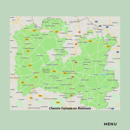
MENU
Chemin faisant en Avesnois