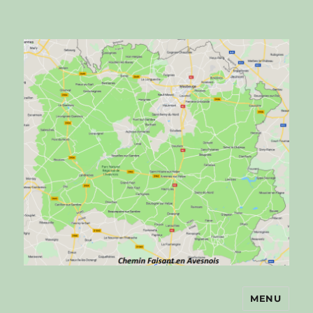
MENU
Chemin faisant en Avesnois