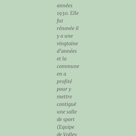
années
1930. Elle
fut
rénovée il
y a une
vingtaine
d’années
et la
commune
en a
profité
pour y
mettre
contiguë
une salle
de sport
(Equipe
de Volley