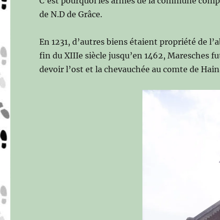
C’est pourquoi les armes de la commune compo
de N.D de Grâce.
En 1231, d’autres biens étaient propriété de 
fin du XIIIe siècle jusqu’en 1462, Maresches fu
devoir l’ost et la chevauchée au comte de Hain