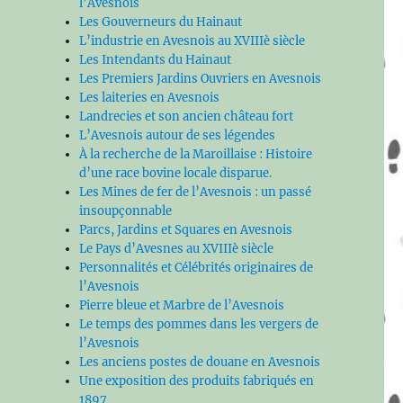
l’Avesnois
Les Gouverneurs du Hainaut
L’industrie en Avesnois au XVIIIè siècle
Les Intendants du Hainaut
Les Premiers Jardins Ouvriers en Avesnois
Les laiteries en Avesnois
Landrecies et son ancien château fort
L’Avesnois autour de ses légendes
À la recherche de la Maroillaise : Histoire
d’une race bovine locale disparue.
Les Mines de fer de l’Avesnois : un passé
insoupçonnable
Parcs, Jardins et Squares en Avesnois
Le Pays d’Avesnes au XVIIIè siècle
Personnalités et Célébrités originaires de
l’Avesnois
Pierre bleue et Marbre de l’Avesnois
Le temps des pommes dans les vergers de
l’Avesnois
Les anciens postes de douane en Avesnois
Une exposition des produits fabriqués en
1897