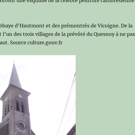
rtent une esquisse de la célèbre peinture cambrésienne
l’abbaye d’Hautmont et des prémontrés de Vicoigne. De la
t l’un des trois villages de la prévôté du Quesnoy à ne pa
aut. Source culture.gouv.fr