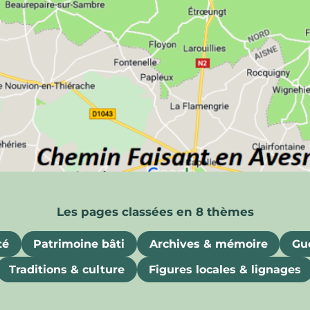
ois
uriosités, souvenirs et attraits gastronomiques
té
Patrimoine bâti
Archives & mémoire
Gue
Traditions & culture
Figures locales & lignages