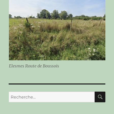
Elesmes Route de Boussois
RE
Recherche
pour :