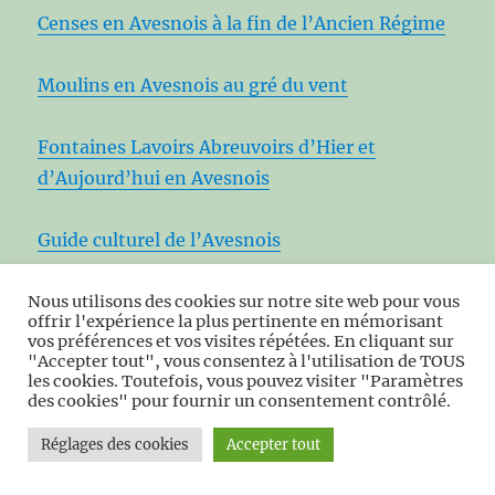
Censes en Avesnois à la fin de l’Ancien Régime
Moulins en Avesnois au gré du vent
Fontaines Lavoirs Abreuvoirs d’Hier et
d’Aujourd’hui en Avesnois
Guide culturel de l’Avesnois
Nous utilisons des cookies sur notre site web pour vous
offrir l'expérience la plus pertinente en mémorisant
vos préférences et vos visites répétées. En cliquant sur
"Accepter tout", vous consentez à l'utilisation de TOUS
PAGES THÉMATIQUES
les cookies. Toutefois, vous pouvez visiter "Paramètres
des cookies" pour fournir un consentement contrôlé.
Contribution historique aux origines des
Réglages des cookies
Accepter tout
Abbayes d’Hautmont-de Maroilles-de
Maubeuge et de Liessies