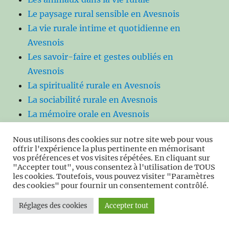
Le paysage rural sensible en Avesnois
La vie rurale intime et quotidienne en
Avesnois
Les savoir-faire et gestes oubliés en
Avesnois
La spiritualité rurale en Avesnois
La sociabilité rurale en Avesnois
La mémoire orale en Avesnois
Les micro‑thèmes de l’Avesnois
Nous utilisons des cookies sur notre site web pour vous
Les thèmes transversaux poétiques
offrir l'expérience la plus pertinente en mémorisant
Les Monuments aux Morts de l’Avesnois
vos préférences et vos visites répétées. En cliquant sur
"Accepter tout", vous consentez à l'utilisation de TOUS
Comprendre l’Avesnois : repères
les cookies. Toutefois, vous pouvez visiter "Paramètres
thématiques
des cookies" pour fournir un consentement contrôlé.
Le Parc du Château de Gontreuil
Réglages des cookies
Accepter tout
Les Sites Natura 2000 en Avesnois
Le Forum Antique de Bavay