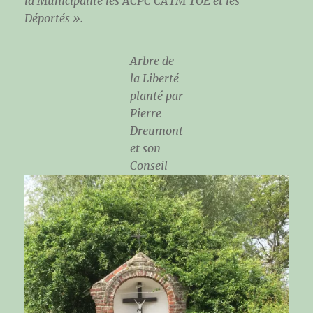
la Municipalité les ACPC CATM TOE et les
Déportés ».
Arbre de
la Liberté
planté par
Pierre
Dreumont
et son
Conseil