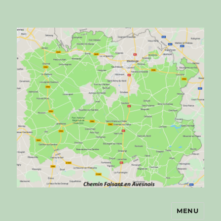
MENU
Chemin faisant en Avesnois