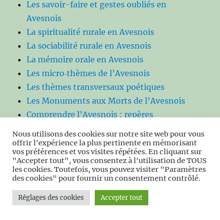
Les savoir-faire et gestes oubliés en
Avesnois
La spiritualité rurale en Avesnois
La sociabilité rurale en Avesnois
La mémoire orale en Avesnois
Les micro‑thèmes de l’Avesnois
Les thèmes transversaux poétiques
Les Monuments aux Morts de l’Avesnois
Comprendre l’Avesnois : repères
thématiques
Nous utilisons des cookies sur notre site web pour vous
Le Parc du Château de Gontreuil
offrir l'expérience la plus pertinente en mémorisant
vos préférences et vos visites répétées. En cliquant sur
Les Sites Natura 2000 en Avesnois
"Accepter tout", vous consentez à l'utilisation de TOUS
Le Forum Antique de Bavay
les cookies. Toutefois, vous pouvez visiter "Paramètres
des cookies" pour fournir un consentement contrôlé.
Histoire des fouilles et des recherches
archéologiques à Bavay (XIXᵉ–XXIᵉ siècle)
Réglages des cookies
Accepter tout
L’aqueduc romain de Bavay : histoire, tracé