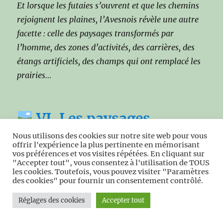
Et lorsque les futaies s’ouvrent et que les chemins
rejoignent les plaines, l’Avesnois révèle une autre
facette : celle des paysages transformés par
l’homme, des zones d’activités, des carrières, des
étangs artificiels, des champs qui ont remplacé les
prairies…
VI. Les paysages
transformés
Nous utilisons des cookies sur notre site web pour vous
offrir l'expérience la plus pertinente en mémorisant
vos préférences et vos visites répétées. En cliquant sur
"Accepter tout", vous consentez à l'utilisation de TOUS
L’Avesnois n’est pas un territoire figé. C’est un
les cookies. Toutefois, vous pouvez visiter "Paramètres
paysage vivant, traversé par les usages, les
des cookies" pour fournir un consentement contrôlé.
mutations, les reconversions, les
Réglages des cookies
Accepter tout
modernisations. À côté des prairies anciennes,
des forêts profondes et des vallons intacts, on