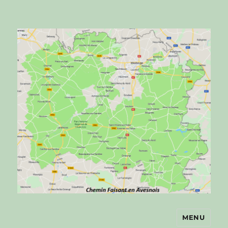
MENU
Chemin faisant en Avesnois