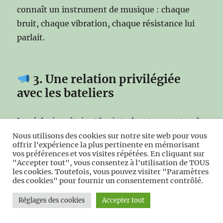
connaît un instrument de musique : chaque
bruit, chaque vibration, chaque résistance lui
parlait.
3. Une relation privilégiée
avec les bateliers
Les éclusiers étaient les interlocuteurs naturels
des bateliers. On se saluait de loin, on se
Nous utilisons des cookies sur notre site web pour vous
offrir l'expérience la plus pertinente en mémorisant
reconnaissait, on échangeait des nouvelles.
vos préférences et vos visites répétées. En cliquant sur
"Accepter tout", vous consentez à l'utilisation de TOUS
les cookies. Toutefois, vous pouvez visiter "Paramètres
À
Berlaimont
, on parlait du marché. À
des cookies" pour fournir un consentement contrôlé.
Pont‑sur‑Sambre
, on évoquait les ateliers. À
Réglages des cookies
Accepter tout
Hautmont
, on discutait des usines. À
Jeumont
,
on parlait de la frontière.