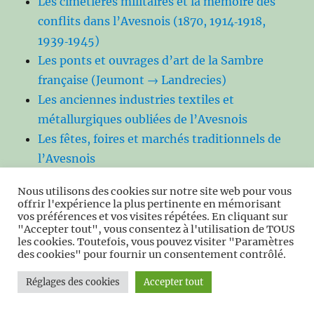
Les cimetières militaires et la mémoire des
conflits dans l’Avesnois (1870, 1914‑1918,
1939‑1945)
Les ponts et ouvrages d’art de la Sambre
française (Jeumont → Landrecies)
Les anciennes industries textiles et
métallurgiques oubliées de l’Avesnois
Les fêtes, foires et marchés traditionnels de
l’Avesnois
La gastronomie avesnoise au fil des siècles.
Nous utilisons des cookies sur notre site web pour vous
Les patois et parlers du Hainaut et de
offrir l'expérience la plus pertinente en mémorisant
l’Avesnois
vos préférences et vos visites répétées. En cliquant sur
"Accepter tout", vous consentez à l'utilisation de TOUS
Les jeux et sports traditionnels de l’Avesnois
les cookies. Toutefois, vous pouvez visiter "Paramètres
des cookies" pour fournir un consentement contrôlé.
Les costumes et modes rurales du XIXᵉ siècle
dans l’Avesnois
Réglages des cookies
Accepter tout
Les croyances populaires et superstitions