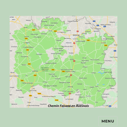
MENU
Chemin faisant en Avesnois