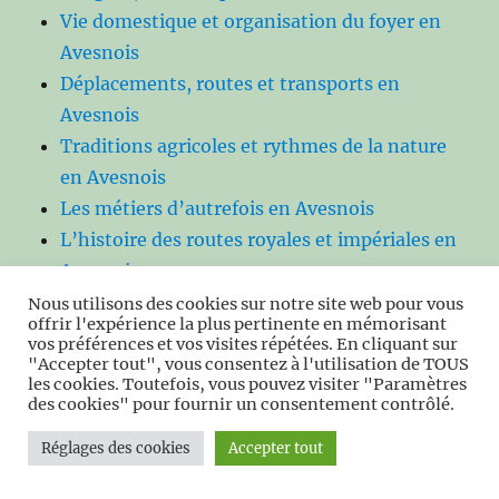
Vie domestique et organisation du foyer en
Avesnois
Déplacements, routes et transports en
Avesnois
Traditions agricoles et rythmes de la nature
en Avesnois
Les métiers d’autrefois en Avesnois
L’histoire des routes royales et impériales en
Avesnois
L’artisanat d’hier et d’aujourd’hui :
Nous utilisons des cookies sur notre site web pour vous
offrir l'expérience la plus pertinente en mémorisant
maréchaux-ferrants, tisserands, tailleurs de
vos préférences et vos visites répétées. En cliquant sur
pierre.
"Accepter tout", vous consentez à l'utilisation de TOUS
les cookies. Toutefois, vous pouvez visiter "Paramètres
L’évolution des marchés locaux et des foires
des cookies" pour fournir un consentement contrôlé.
agricoles en Avesnois
Réglages des cookies
Accepter tout
Les tramways et lignes ferroviaires
secondaires disparues de l’Avesnois : histoire