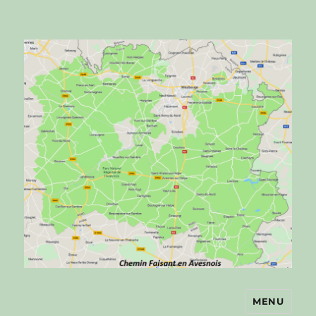
MENU
Chemin faisant en Avesnois