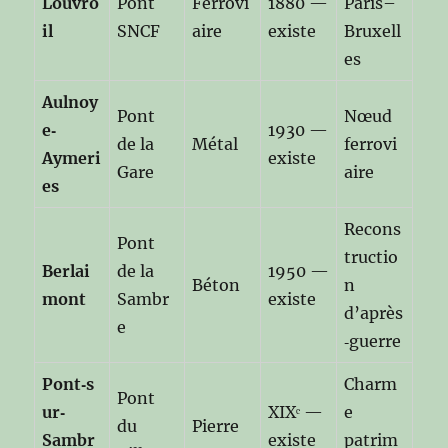
Louvro
Pont
Ferrovi
1880 —
Paris–
il
SNCF
aire
existe
Bruxell
es
Aulnoy
Pont
Nœud
e‑
1930 —
de la
Métal
ferrovi
Aymeri
existe
Gare
aire
es
Recons
Pont
tructio
Berlai
de la
1950 —
Béton
n
mont
Sambr
existe
d’après
e
‑guerre
Pont‑s
Charm
Pont
ur‑
XIXᵉ —
e
du
Pierre
Sambr
existe
patrim