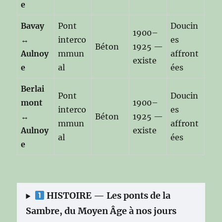
e
Bavay
Pont
Doucin
1900–
↔
interco
es
Béton
1925 —
Aulnoy
mmun
affront
existe
e
al
ées
Berlai
Pont
Doucin
mont
1900–
interco
es
↔
Béton
1925 —
mmun
affront
Aulnoy
existe
al
ées
e
HISTOIRE — Les ponts de la
Sambre, du Moyen Âge à nos jours