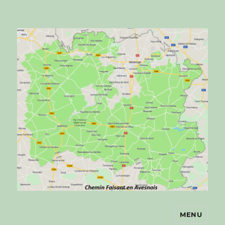
MENU
Chemin faisant en Avesnois