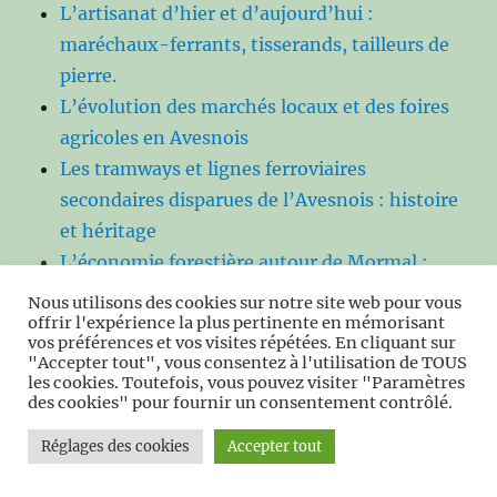
L’artisanat d’hier et d’aujourd’hui :
maréchaux-ferrants, tisserands, tailleurs de
pierre.
L’évolution des marchés locaux et des foires
agricoles en Avesnois
Les tramways et lignes ferroviaires
secondaires disparues de l’Avesnois : histoire
et héritage
L’économie forestière autour de Mormal :
charbonnage, verreries et exploitation du
Nous utilisons des cookies sur notre site web pour vous
offrir l'expérience la plus pertinente en mémorisant
bois
vos préférences et vos visites répétées. En cliquant sur
Les migrations et déplacements de
"Accepter tout", vous consentez à l'utilisation de TOUS
les cookies. Toutefois, vous pouvez visiter "Paramètres
populations en Avesnois (XVIe–XXe siècle)
des cookies" pour fournir un consentement contrôlé.
Les contrebandiers et trafics transfrontaliers
Réglages des cookies
Accepter tout
dans l’Avesnois
L’Avesnois dans la Seconde Guerre mondiale