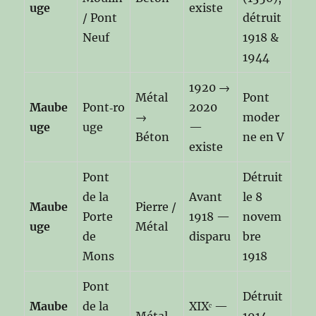
uge
existe
/ Pont
détruit
Neuf
1918 &
1944
1920 →
Métal
Pont
Maube
Pont‑ro
2020
→
moder
uge
uge
—
Béton
ne en V
existe
Pont
Détruit
de la
Avant
le 8
Maube
Pierre /
Porte
1918 —
novem
uge
Métal
de
disparu
bre
Mons
1918
Pont
Détruit
Maube
de la
XIXᵉ —