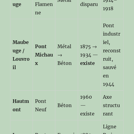
Métal
1914–
uge
Flamen
disparu
1918
ne
Pont
industr
Maube
iel,
Pont
Métal
1875 →
uge /
reconst
Michau
→
1934 —
Louvro
ruit,
x
Béton
existe
il
sauvé
en
1944
1960
Axe
Hautm
Pont
Béton
—
structu
ont
Neuf
existe
rant
Ligne