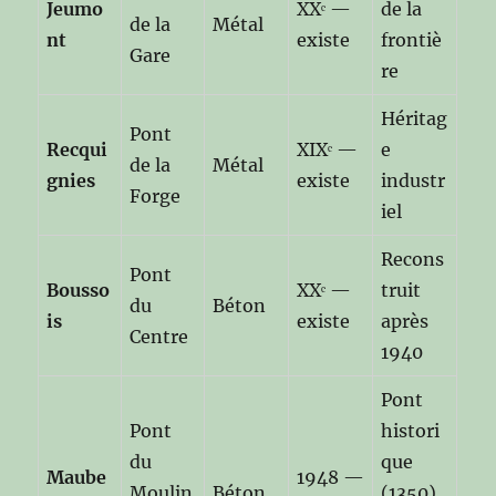
Jeumo
XXᵉ —
de la
de la
Métal
nt
existe
frontiè
Gare
re
Héritag
Pont
Recqui
XIXᵉ —
e
de la
Métal
gnies
existe
industr
Forge
iel
Recons
Pont
Bousso
XXᵉ —
truit
du
Béton
is
existe
après
Centre
1940
Pont
Pont
histori
du
que
Maube
1948 —
Moulin
Béton
(1350),