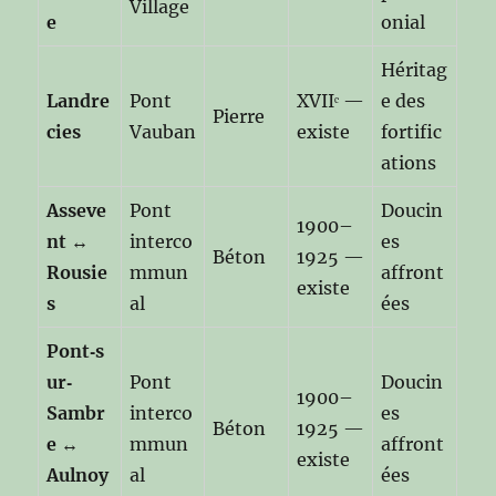
Village
e
onial
Héritag
Landre
Pont
XVIIᵉ —
e des
Pierre
cies
Vauban
existe
fortific
ations
Asseve
Pont
Doucin
1900–
nt ↔
interco
es
Béton
1925 —
Rousie
mmun
affront
existe
s
al
ées
Pont‑s
ur‑
Pont
Doucin
1900–
Sambr
interco
es
Béton
1925 —
e ↔
mmun
affront
existe
Aulnoy
al
ées