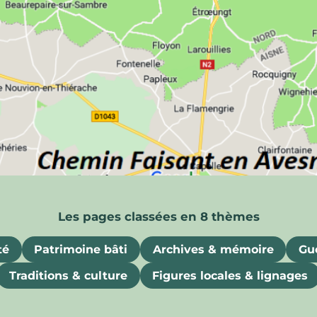
ois
uriosités, souvenirs et attraits gastronomiques
té
Patrimoine bâti
Archives & mémoire
Gue
Traditions & culture
Figures locales & lignages