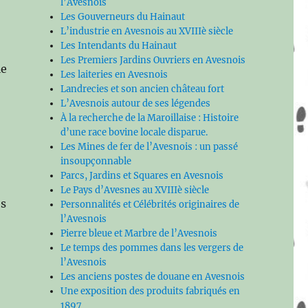
l’Avesnois
Les Gouverneurs du Hainaut
L’industrie en Avesnois au XVIIIè siècle
Les Intendants du Hainaut
Les Premiers Jardins Ouvriers en Avesnois
le
Les laiteries en Avesnois
Landrecies et son ancien château fort
L’Avesnois autour de ses légendes
À la recherche de la Maroillaise : Histoire
d’une race bovine locale disparue.
Les Mines de fer de l’Avesnois : un passé
insoupçonnable
Parcs, Jardins et Squares en Avesnois
Le Pays d’Avesnes au XVIIIè siècle
es
Personnalités et Célébrités originaires de
l’Avesnois
Pierre bleue et Marbre de l’Avesnois
Le temps des pommes dans les vergers de
l’Avesnois
Les anciens postes de douane en Avesnois
Une exposition des produits fabriqués en
1897