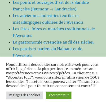
Les ponts et ouvrages d’art de la Sambre
française (Jeumont → Landrecies)
Les anciennes industries textiles et
métallurgiques oubliées de l’Avesnois
Les fêtes, foires et marchés traditionnels de
l’Avesnois
La gastronomie avesnoise au fil des siècles.
Les patois et parlers du Hainaut et de
l’Avesnois
Les jeux et sports traditionnels de l’Avesnois
Nous utilisons des cookies sur notre site web pour vous
Les costumes et modes rurales du XIXᵉ siècle
offrir l'expérience la plus pertinente en mémorisant
vos préférences et vos visites répétées. En cliquant sur
dans l’Avesnois
"Accepter tout", vous consentez à l'utilisation de TOUS
Les croyances populaires et superstitions
les cookies. Toutefois, vous pouvez visiter "Paramètres
des cookies" pour fournir un consentement contrôlé.
rurales dans l’Avesnois
Culture populaire, arts et musique dans
Réglages des cookies
Accepter tout
l’Avesnois