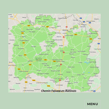
MENU
Chemin faisant en Avesnois