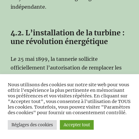
indépendante.
4.2. L’installation de la turbine :
une révolution énergétique
Le 25 mai 1899, la tannerie sollicite
officiellement l’autorisation de remplacer les
anciennes roues hydrauliques par une
turbine
.
Nous utilisons des cookies sur notre site web pour vous
Cette demande marque la fin d’un système
offrir l'expérience la plus pertinente en mémorisant
pluriséculaire et l’entrée du moulin dans l’ère
vos préférences et vos visites répétées. En cliquant sur
"Accepter tout", vous consentez à l'utilisation de TOUS
de l’hydroélectricité.
les cookies. Toutefois, vous pouvez visiter "Paramètres
des cookies" pour fournir un consentement contrôlé.
La turbine, plus puissante et plus régulière que
Réglages des cookies
Accepter tout
les roues traditionnelles, transforme le moulin
en
centrale électrique locale
. Le 30 septembre