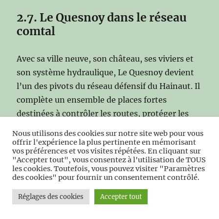
2.7. Le Quesnoy dans le réseau
comtal
Avec sa ville neuve, son château, ses viviers et
son système hydraulique, Le Quesnoy devient
l’un des pivots du réseau défensif du Hainaut. Il
complète un ensemble de places fortes
destinées à contrôler les routes, protéger les
frontières, affirmer l’autorité comtale et
Nous utilisons des cookies sur notre site web pour vous
structurer le territoire.
offrir l'expérience la plus pertinente en mémorisant
vos préférences et vos visites répétées. En cliquant sur
"Accepter tout", vous consentez à l'utilisation de TOUS
Dès le XIIᵉ siècle, Le Quesnoy est donc bien plus
les cookies. Toutefois, vous pouvez visiter "Paramètres
des cookies" pour fournir un consentement contrôlé.
qu’une ville : c’est un outil politique, un
instrument militaire et un symbole de
Réglages des cookies
Accepter tout
puissance.