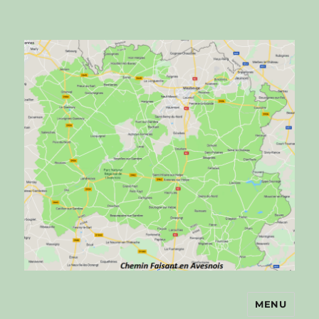
MENU
Chemin faisant en Avesnois