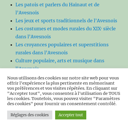
Les patois et parlers du Hainaut et de
l’Avesnois
Les jeux et sports traditionnels de l’Avesnois
Les costumes et modes rurales du XIXᵉ siècle
dans l’Avesnois
Les croyances populaires et superstitions
rurales dans l’Avesnois
Culture populaire, arts et musique dans
l’Avesnois
Religion, rites et spiritualité dans l’Avesnois.
Nous utilisons des cookies sur notre site web pour vous
offrir l'expérience la plus pertinente en mémorisant
Vie domestique et organisation du foyer en
vos préférences et vos visites répétées. En cliquant sur
Avesnois
"Accepter tout", vous consentez à l'utilisation de TOUS
les cookies. Toutefois, vous pouvez visiter "Paramètres
Déplacements, routes et transports en
des cookies" pour fournir un consentement contrôlé.
Avesnois
Réglages des cookies
Accepter tout
Traditions agricoles et rythmes de la nature
en Avesnois