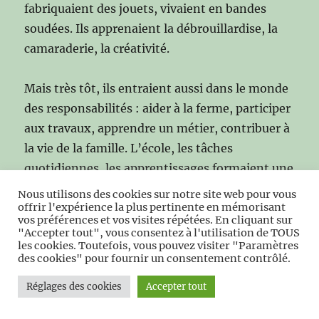
fabriquaient des jouets, vivaient en bandes
soudées. Ils apprenaient la débrouillardise, la
camaraderie, la créativité.
Mais très tôt, ils entraient aussi dans le monde
des responsabilités : aider à la ferme, participer
aux travaux, apprendre un métier, contribuer à
la vie de la famille. L’école, les tâches
quotidiennes, les apprentissages formaient une
autre part de leur vie, plus sérieuse, plus
Nous utilisons des cookies sur notre site web pour vous
exigeante.
offrir l'expérience la plus pertinente en mémorisant
vos préférences et vos visites répétées. En cliquant sur
"Accepter tout", vous consentez à l'utilisation de TOUS
les cookies. Toutefois, vous pouvez visiter "Paramètres
Les rites d’entrée dans l’âge adulte —
des cookies" pour fournir un consentement contrôlé.
communion, apprentissage, service militaire,
fiançailles — venaient marquer les étapes de
Réglages des cookies
Accepter tout
cette progression. Ils donnaient un sens, une