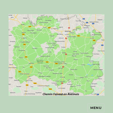
MENU
Chemin faisant en Avesnois