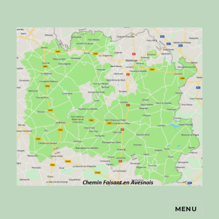
MENU
Chemin faisant en Avesnois