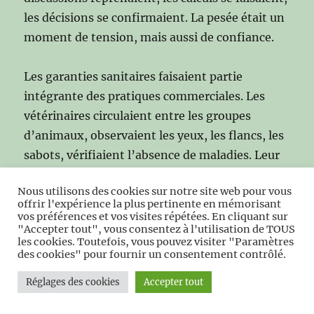
les décisions se confirmaient. La pesée était un
moment de tension, mais aussi de confiance.
Les garanties sanitaires faisaient partie
intégrante des pratiques commerciales. Les
vétérinaires circulaient entre les groupes
d’animaux, observaient les yeux, les flancs, les
sabots, vérifiaient l’absence de maladies. Leur
avis influençait les prix, rassurait les acheteurs,
Nous utilisons des cookies sur notre site web pour vous
sécurisait les ventes. Les paysans, soucieux de
offrir l'expérience la plus pertinente en mémorisant
la réputation de leur élevage, présentaient leurs
vos préférences et vos visites répétées. En cliquant sur
"Accepter tout", vous consentez à l'utilisation de TOUS
bêtes avec soin, veillant à ce qu’elles soient
les cookies. Toutefois, vous pouvez visiter "Paramètres
propres, bien tenues, en bon état. Les
des cookies" pour fournir un consentement contrôlé.
certificats sanitaires, lorsqu’ils étaient
Réglages des cookies
Accepter tout
nécessaires, ajoutaient une dimension officielle
à la transaction.