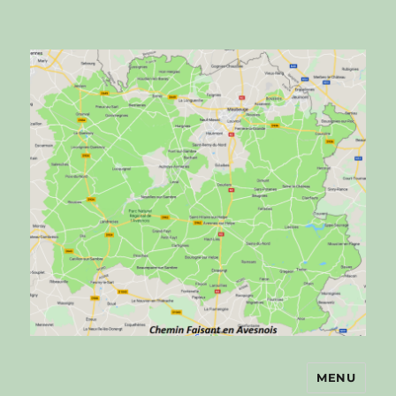
MENU
Chemin faisant en Avesnois