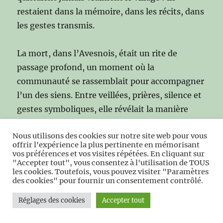
restaient dans la mémoire, dans les récits, dans
les gestes transmis.
La mort, dans l’Avesnois, était un rite de
passage profond, un moment où la
communauté se rassemblait pour accompagner
l’un des siens. Entre veillées, prières, silence et
gestes symboliques, elle révélait la manière
dont les habitants concevaient la vie, la famille
Nous utilisons des cookies sur notre site web pour vous
et la continuité. Rien n’était laissé au hasard :
offrir l'expérience la plus pertinente en mémorisant
chaque geste avait son sens, chaque parole son
vos préférences et vos visites répétées. En cliquant sur
"Accepter tout", vous consentez à l'utilisation de TOUS
poids, chaque visite sa place dans ce long adieu.
les cookies. Toutefois, vous pouvez visiter "Paramètres
des cookies" pour fournir un consentement contrôlé.
Réglages des cookies
Accepter tout
Chapitre IV —