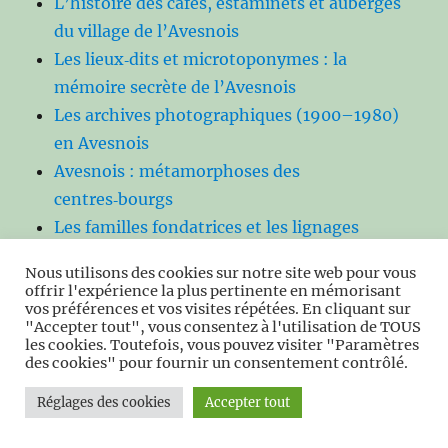
L’histoire des cafés, estaminets et auberges
du village de l’Avesnois
Les lieux‑dits et microtoponymes : la
mémoire secrète de l’Avesnois
Les archives photographiques (1900–1980)
en Avesnois
Avesnois : métamorphoses des
centres‑bourgs
Les familles fondatrices et les lignages
anciens de l’Avesnois.
Nous utilisons des cookies sur notre site web pour vous
Les bâtiments agricoles remarquables de
offrir l'expérience la plus pertinente en mémorisant
vos préférences et vos visites répétées. En cliquant sur
l’Avesnois
"Accepter tout", vous consentez à l'utilisation de TOUS
Les artistes et écrivains inspirés par
les cookies. Toutefois, vous pouvez visiter "Paramètres
des cookies" pour fournir un consentement contrôlé.
l’Avesnois
Les grandes familles seigneuriales de
Réglages des cookies
Accepter tout
l’Avesnois