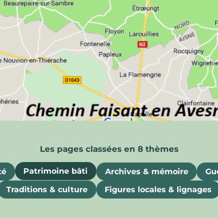
ois
uriosités, souvenirs et attraits gastronomiques
Patrimoine bâti
té
Archives & mémoire
Gue
Traditions & culture
Figures locales & lignages