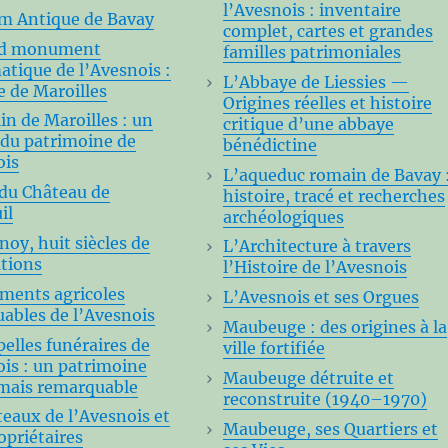
l’Avesnois : inventaire
m Antique de Bavay
complet, cartes et grandes
nd monument
familles patrimoniales
tique de l’Avesnois :
L’Abbaye de Liessies —
e de Maroilles
Origines réelles et histoire
in de Maroilles : un
critique d’une abbaye
 du patrimoine de
bénédictine
ois
L’aqueduc romain de Bavay 
 du Château de
histoire, tracé et recherches
il
archéologiques
oy, huit siècles de
L’Architecture à travers
ations
l’Histoire de l’Avesnois
iments agricoles
L’Avesnois et ses Orgues
ables de l’Avesnois
Maubeuge : des origines à la
elles funéraires de
ville fortifiée
ois : un patrimoine
Maubeuge détruite et
 mais remarquable
reconstruite (1940–1970)
teaux de l’Avesnois et
Maubeuge, ses Quartiers et
opriétaires