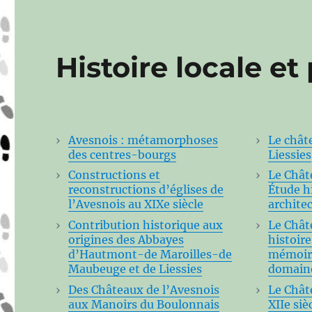
Histoire locale et
Avesnois : métamorphoses
Le chât
des centres-bourgs
Liessies
Constructions et
Le Chât
reconstructions d’églises de
Étude h
l’Avesnois au XIXe siècle
archite
Contribution historique aux
Le Chât
origines des Abbayes
histoire
d’Hautmont-de Maroilles-de
mémoir
Maubeuge et de Liessies
domaine
Des Châteaux de l’Avesnois
Le Chât
aux Manoirs du Boulonnais
XIIe siè