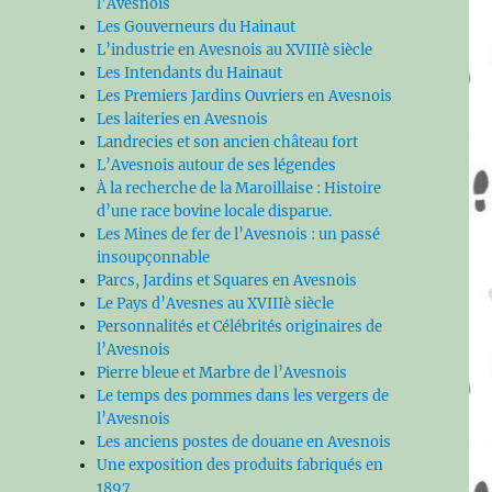
l’Avesnois
Les Gouverneurs du Hainaut
L’industrie en Avesnois au XVIIIè siècle
Les Intendants du Hainaut
Les Premiers Jardins Ouvriers en Avesnois
Les laiteries en Avesnois
Landrecies et son ancien château fort
L’Avesnois autour de ses légendes
À la recherche de la Maroillaise : Histoire
d’une race bovine locale disparue.
Les Mines de fer de l’Avesnois : un passé
insoupçonnable
Parcs, Jardins et Squares en Avesnois
Le Pays d’Avesnes au XVIIIè siècle
Personnalités et Célébrités originaires de
l’Avesnois
Pierre bleue et Marbre de l’Avesnois
Le temps des pommes dans les vergers de
l’Avesnois
Les anciens postes de douane en Avesnois
Une exposition des produits fabriqués en
1897