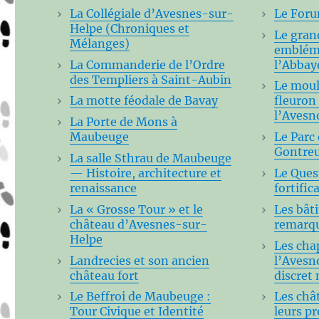
La Collégiale d’Avesnes-sur-
Le Foru
Helpe (Chroniques et
Le gra
Mélanges)
embléma
La Commanderie de l’Ordre
l’Abbay
des Templiers à Saint-Aubin
Le moul
La motte féodale de Bavay
fleuron
l’Avesn
La Porte de Mons à
Maubeuge
Le Parc
Gontreu
La salle Sthrau de Maubeuge
— Histoire, architecture et
Le Quesn
renaissance
fortific
La « Grosse Tour » et le
Les bât
château d’Avesnes-sur-
remarqu
Helpe
Les chap
Landrecies et son ancien
l’Avesn
château fort
discret
Le Beffroi de Maubeuge :
Les châ
Tour Civique et Identité
leurs pr