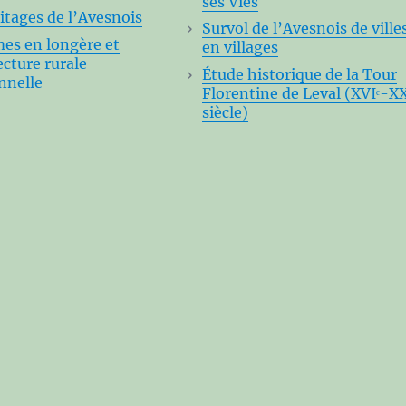
ses Vies
itages de l’Avesnois
Survol de l’Avesnois de ville
mes en longère et
en villages
ecture rurale
Étude historique de la Tour
nnelle
Florentine de Leval (XVIᵉ-XX
siècle)