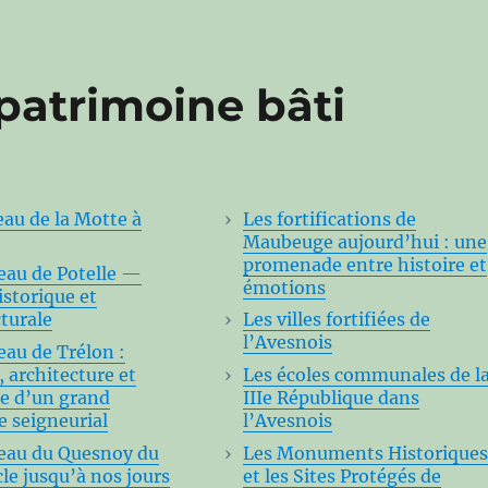
 patrimoine bâti
eau de la Motte à
Les fortifications de
Maubeuge aujourd’hui : une
promenade entre histoire et
eau de Potelle —
émotions
istorique et
cturale
Les villes fortifiées de
l’Avesnois
eau de Trélon :
, architecture et
Les écoles communales de l
e d’un grand
IIIe République dans
 seigneurial
l’Avesnois
eau du Quesnoy du
Les Monuments Historique
cle jusqu’à nos jours
et les Sites Protégés de