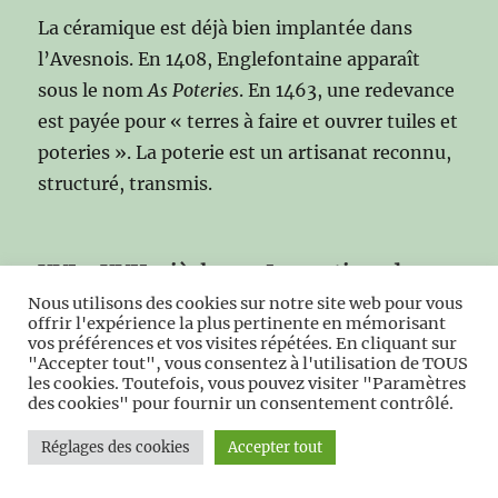
La céramique est déjà bien implantée dans
l’Avesnois. En 1408, Englefontaine apparaît
sous le nom
As Poteries
. En 1463, une redevance
est payée pour « terres à faire et ouvrer tuiles et
poteries ». La poterie est un artisanat reconnu,
structuré, transmis.
XVIᵉ–XVIIᵉ siècles — Les potiers de
village
Nous utilisons des cookies sur notre site web pour vous
offrir l'expérience la plus pertinente en mémorisant
vos préférences et vos visites répétées. En cliquant sur
Les ateliers familiaux se multiplient. À
"Accepter tout", vous consentez à l'utilisation de TOUS
les cookies. Toutefois, vous pouvez visiter "Paramètres
Englefontaine, les noms de potiers
des cookies" pour fournir un consentement contrôlé.
apparaissent dans les archives : Bulté, Lefort,
Durin, Bouloigne, Cartier. La poterie rouge
Réglages des cookies
Accepter tout
domine, accompagnée de tuiles plates, de