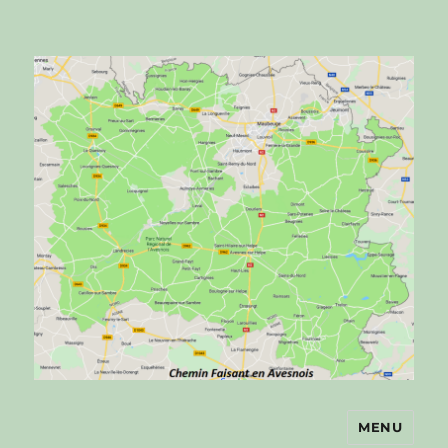
MENU
Chemin faisant en Avesnois