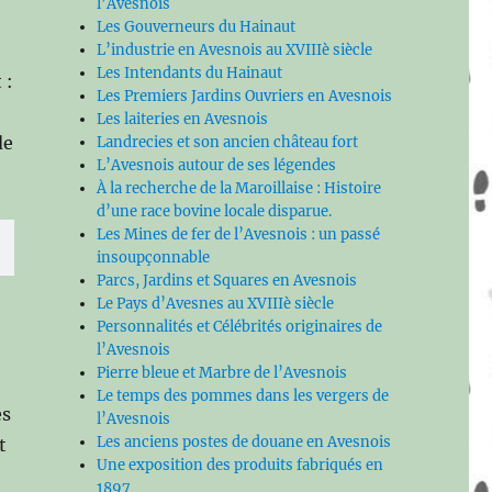
l’Avesnois
Les Gouverneurs du Hainaut
L’industrie en Avesnois au XVIIIè siècle
Les Intendants du Hainaut
 :
Les Premiers Jardins Ouvriers en Avesnois
Les laiteries en Avesnois
de
Landrecies et son ancien château fort
L’Avesnois autour de ses légendes
À la recherche de la Maroillaise : Histoire
d’une race bovine locale disparue.
Les Mines de fer de l’Avesnois : un passé
insoupçonnable
Parcs, Jardins et Squares en Avesnois
Le Pays d’Avesnes au XVIIIè siècle
Personnalités et Célébrités originaires de
l’Avesnois
Pierre bleue et Marbre de l’Avesnois
Le temps des pommes dans les vergers de
es
l’Avesnois
Les anciens postes de douane en Avesnois
t
Une exposition des produits fabriqués en
1897