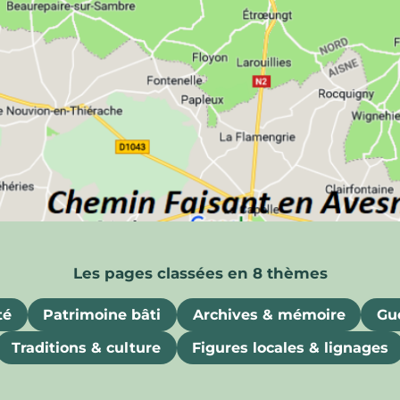
ois
uriosités, souvenirs et attraits gastronomiques
té
Patrimoine bâti
Archives & mémoire
Gue
Traditions & culture
Figures locales & lignages